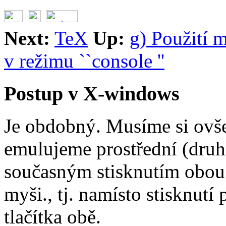
Next:
TeX
Up:
g) Použití 
v režimu ``console ''
Postup v X-windows
Je obdobný. Musíme si ovš
emulujeme prostřední (druhé
současným stisknutím obou t
myši., tj. namísto stisknutí
tlačítka obě.